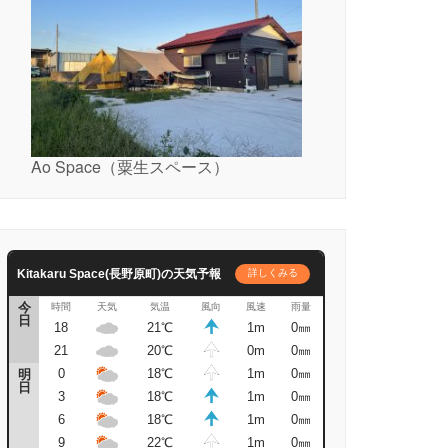
Ao Space（粟生スペース）
Kitakaru Space(長野原町)の天気予報
詳しくみる
今
時間
天気
気温
風向
風速
雨量
日
18
21℃
1m
0㎜
21
20℃
0m
0㎜
0
18℃
1m
0㎜
明
日
3
18℃
1m
0㎜
6
18℃
1m
0㎜
9
22℃
1m
0㎜