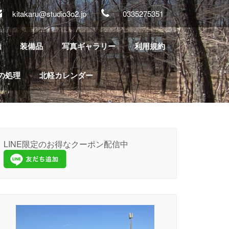
kitakaru@studio3o2.jp
0335275351
備
装備品
写真ギャラリー
利用規約
の処理
北軽カレンダー
LINE限定のお得なクーポン配信中