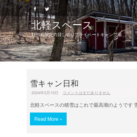
Skip
to
content
北軽スペース
1日1組限定の貸し切りプライベートキャンプ場
雪キャン日和
2024年3月15日
コメントはまだありません
北軽スペースの積雪はこれで最高潮のようです 
Read More »