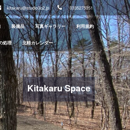
kitakaru@studio3o2.jp
0335275351
備
装備品
写真ギャラリー
利用規約
の処理
北軽カレンダー
Kitakaru Space