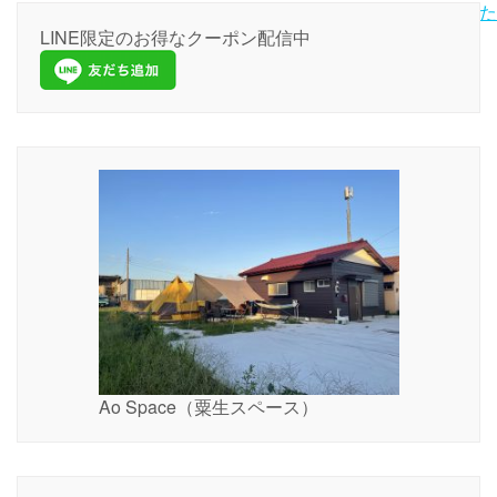
装備品にタープが増えました
稿
LINE限定のお得なクーポン配信中
ナ
ビ
ゲ
ー
シ
ョ
ン
Ao Space（粟生スペース）