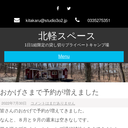
Skip
to
content
kitakaru@studio3o2.jp
0335275351
北軽スペース
1日1組限定の貸し切りプライベートキャンプ場
Menu
おかげさまで予約が増えました
2022年7月30日
コメントはまだありません
皆さんのおかげで予約が増えてきました。
なんと、８月と９月の週末は空きなしです。