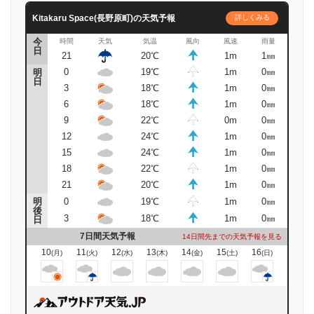
Kitakaru Space(長野原町)の天気予報
詳しくみる
今
時間
天気
気温
風向
風速
雨量
日
21
20℃
1m
1㎜
0
19℃
1m
0㎜
明
日
3
18℃
1m
0㎜
6
18℃
1m
0㎜
9
22℃
0m
0㎜
12
24℃
1m
0㎜
15
24℃
1m
0㎜
18
22℃
1m
0㎜
21
20℃
1m
0㎜
明
0
19℃
1m
0㎜
後
3
18℃
1m
0㎜
日
7日間天気予報
14日間先までの天気予報を見る
10
11
12
13
14
15
16
(月)
(火)
(水)
(木)
(金)
(土)
(日)