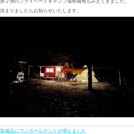
第２弾のプライベートキャンプ場候補地もみえてきました。
決まりましたらお知らせいたします。
投
装備品にワンポールテントが増えました